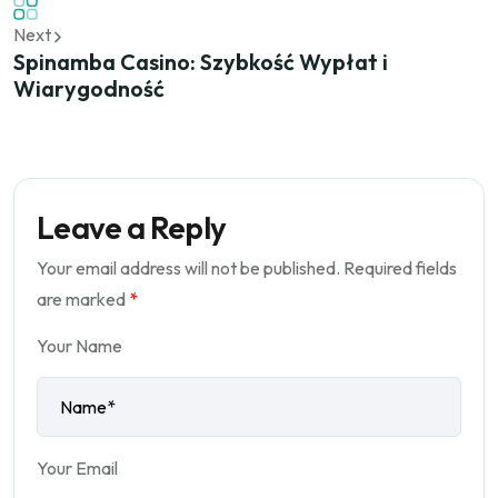
Next
Spinamba Casino: Szybkość Wypłat i
Wiarygodność
Leave a Reply
Your email address will not be published.
Required fields
are marked
*
Your Name
Your Email