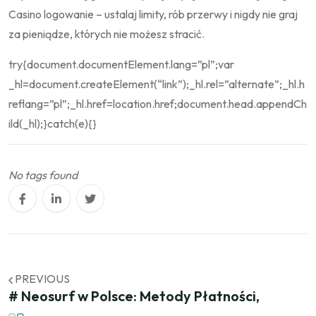
Casino logowanie
– ustalaj limity, rób przerwy i nigdy nie graj
za pieniądze, których nie możesz stracić.
try{document.documentElement.lang=”pl”;var
_hl=document.createElement(“link”);_hl.rel=”alternate”;_hl.h
reflang=”pl”;_hl.href=location.href;document.head.appendCh
ild(_hl);}catch(e){}
No tags found
PREVIOUS
# Neosurf w Polsce: Metody Płatności,