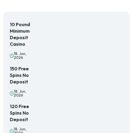
10 Pound
Minimum
Deposit
Casino
18. Jun,
2026
150 Free
Spins No
Deposit
18. Jun,
2026
120 Free
Spins No
Deposit
18. Jun,
2026