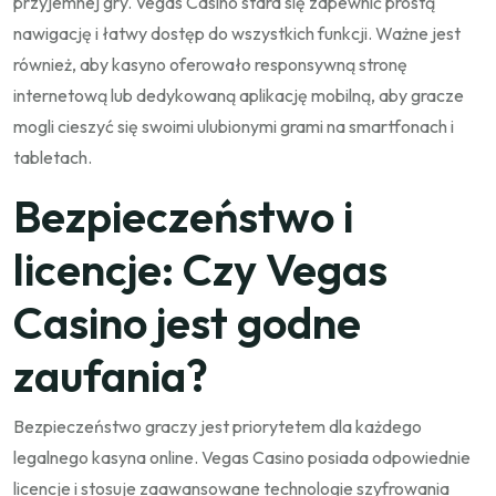
przyjemnej gry. Vegas Casino stara się zapewnić prostą
nawigację i łatwy dostęp do wszystkich funkcji. Ważne jest
również, aby kasyno oferowało responsywną stronę
internetową lub dedykowaną aplikację mobilną, aby gracze
mogli cieszyć się swoimi ulubionymi grami na smartfonach i
tabletach.
Bezpieczeństwo i
licencje: Czy Vegas
Casino jest godne
zaufania?
Bezpieczeństwo graczy jest priorytetem dla każdego
legalnego kasyna online. Vegas Casino posiada odpowiednie
licencje i stosuje zaawansowane technologie szyfrowania