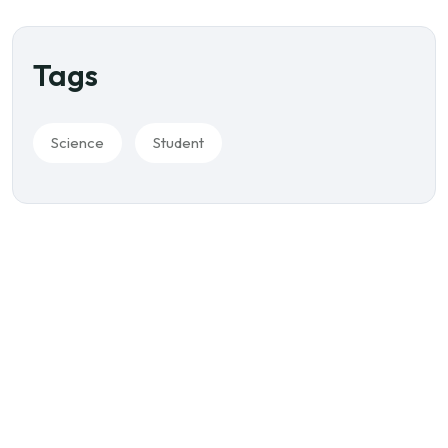
Tags
Science
Student