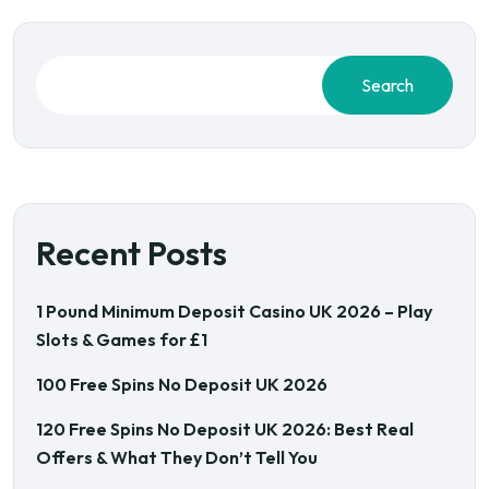
Search
Recent Posts
1 Pound Minimum Deposit Casino UK 2026 – Play
Slots & Games for £1
100 Free Spins No Deposit UK 2026
120 Free Spins No Deposit UK 2026: Best Real
Offers & What They Don’t Tell You