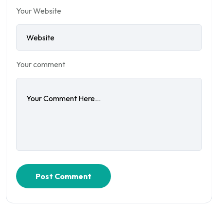
Your Website
Your comment
Post Comment