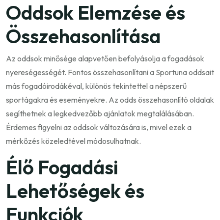
Oddsok Elemzése és
Összehasonlítása
Az oddsok minősége alapvetően befolyásolja a fogadások
nyereségességét. Fontos összehasonlítani a Sportuna oddsait
más fogadóirodákéval, különös tekintettel a népszerű
sportágakra és eseményekre. Az odds összehasonlító oldalak
segíthetnek a legkedvezőbb ajánlatok megtalálásában.
Érdemes figyelni az oddsok változására is, mivel ezek a
mérkőzés közeledtével módosulhatnak.
Élő Fogadási
Lehetőségek és
Funkciók