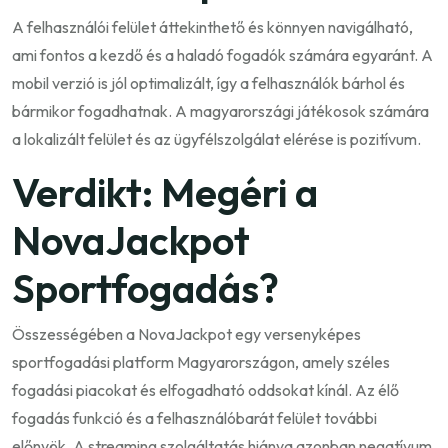
A felhasználói felület áttekinthető és könnyen navigálható,
ami fontos a kezdő és a haladó fogadók számára egyaránt. A
mobil verzió is jól optimalizált, így a felhasználók bárhol és
bármikor fogadhatnak. A magyarországi játékosok számára
a lokalizált felület és az ügyfélszolgálat elérése is pozitívum.
Verdikt: Megéri a
NovaJackpot
Sportfogadás?
Összességében a NovaJackpot egy versenyképes
sportfogadási platform Magyarországon, amely széles
fogadási piacokat és elfogadható oddsokat kínál. Az élő
fogadás funkció és a felhasználóbarát felület további
előnyök. A streaming szolgáltatás hiánya azonban negatívum.