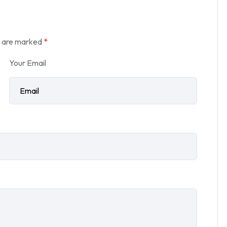
s are marked
*
Your Email