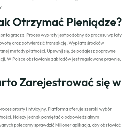
y.
ak Otrzymać Pieniądze?
nta gracza. Proces wypłaty jest podobny do procesu wpłaty
wotę oraz potwierdzić transakcję. Wypłata środków
branej metody płatności. Upewnij się, że podajesz poprawne
kcji. W Polsce obstawianie zakładów jest regulowane prawnie,
to Zarejestrować się w
roces prosty i intuicyjny. Platforma oferuje szeroki wybór
atności. Należy jednak pamiętać o odpowiedzialnym
sowanych polecamy sprawdzić
Millioner aplikacja
, aby obstawiać