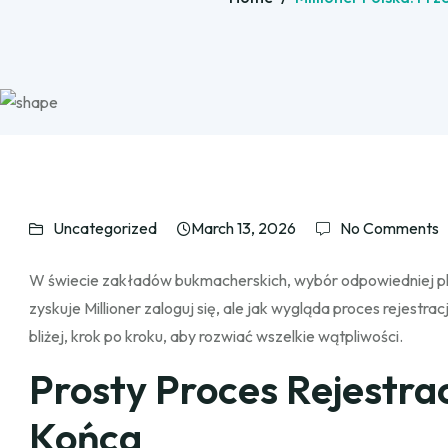
Uncategorized
March 13, 2026
No Comments
W świecie zakładów bukmacherskich, wybór odpowiedniej pl
zyskuje
Millioner zaloguj się
, ale jak wygląda proces rejestra
bliżej, krok po kroku, aby rozwiać wszelkie wątpliwości.
Prosty Proces Rejestrac
Końca