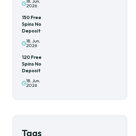
18. Jun,
2026
150 Free
Spins No
Deposit
18. Jun,
2026
120 Free
Spins No
Deposit
18. Jun,
2026
Tags