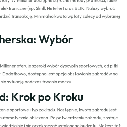
wpłaty. W
Millioner
dostępne są różne metody płatności, takie
ktroniczne (np. Skrill, Neteller) oraz BLIK. Należy wybrać
dzić transakcję. Minimalna kwota wpłaty zależy od wybranej
herska: Wybór
Millioner
oferuje szeroki wybór dyscyplin sportowych, od piłki
rty. Dodatkowo, dostępna jest opcja obstawiania zakładów na
się sytuację podczas trwania meczu.
d: Krok po Kroku
enie sportowe i typ zakładu. Następnie, kwota zakładu jest
automatycznie obliczana. Po potwierdzeniu zakładu, zostaje
wiedzialnie i nie przekraczać ustalonego budżetu. Możesz też