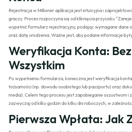
Rejestracja w
Millioner aplikacja
jest intuicyjna i zaprojekto
graczy. Proces rozpoczyna się od kliknięcia przycisku “Zareje
wypełnić formularz rejestracyjny, podając wymagane dane os
oraz datę urodzenia. Ważne jest, aby podane informacje by
Weryfikacja Konta: Be
Wszystkim
Po wypełnieniu formularza, konieczna jest weryfikacja konta
tożsamości (np. dowodu osobistego lub paszportu) oraz dok
media). Celem tego procesu jest zapobieganie oszustwom i 
zazwyczaj od kilku godzin do kilku dni roboczych, w zależnośc
Pierwsza Wpłata: Jak Z