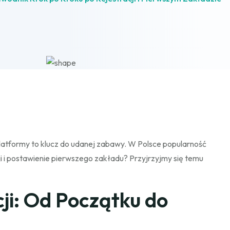
atformy to klucz do udanej zabawy. W Polsce popularność
cji i postawienie pierwszego zakładu? Przyjrzyjmy się temu
ji: Od Początku do