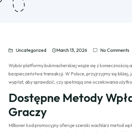
Uncategorized
March 13, 2026
No Comments
Wybór platformy bukmacherskiej wiąże się z koniecznością a
bezpieczeństwa transakcji. W Polsce, przyjrzyjmy się bliżej, 
wypłat, aby sprawdzić, czy spełniają one oczekiwania użytk
Dostępne Metody Wpłat
Graczy
Millioner kod promocyjny
oferuje szeroki wachlarz metod wpł