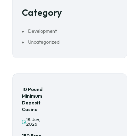
Category
Development
Uncategorized
10 Pound
Minimum
Deposit
Casino
18. Jun,
2026
150 Free