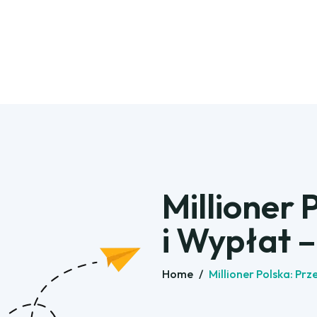
Millioner 
i Wypłat 
Home
/
Millioner Polska: P