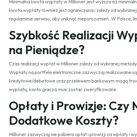
Minimalna kwota wypłaty w
Millioner
jest wyższa niż minima
kwota wypłaty również jest ograniczona i zależy od wybrane
regulaminie serwisu, aby uniknąć nieporozumień. W Polsce, l
Szybkość Realizacji Wy
na Pieniądze?
Czas realizacji wypłat w
Millioner
zależy od wybranej metody
Wypłaty na portfele elektroniczne zazwyczaj realizowane są 
kredytowe/debetowe oraz przelewem bankowym mogą trwać od
wypłatą, konto gracza musi zostać zweryfikowane.
Opłaty i Prowizje: Czy 
Dodatkowe Koszty?
Millioner
zazwyczaj nie pobiera opłat i prowizji za wpłaty i 