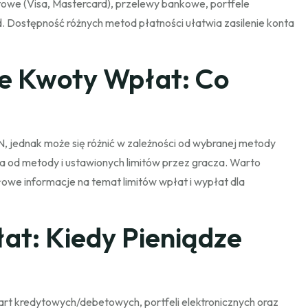
towe (Visa, Mastercard), przelewy bankowe, portfele
ard. Dostępność różnych metod płatności ułatwia zasilenie konta
e Kwoty Wpłat: Co
 jednak może się różnić w zależności od wybranej metody
a od metody i ustawionych limitów przez gracza. Warto
owe informacje na temat limitów wpłat i wypłat dla
łat: Kiedy Pieniądze
art kredytowych/debetowych, portfeli elektronicznych oraz