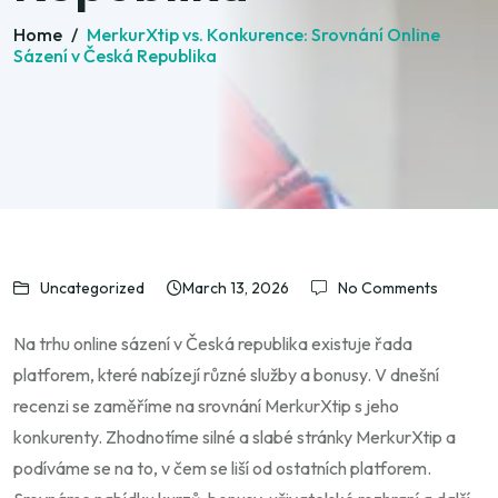
Home
/
MerkurXtip vs. Konkurence: Srovnání Online
Sázení v Česká Republika
Uncategorized
March 13, 2026
No Comments
Na trhu online sázení v Česká republika existuje řada
platforem, které nabízejí různé služby a bonusy. V dnešní
recenzi se zaměříme na srovnání
MerkurXtip
s jeho
konkurenty. Zhodnotíme silné a slabé stránky MerkurXtip a
podíváme se na to, v čem se liší od ostatních platforem.