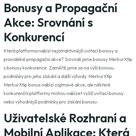
Bonusy a Propagační
Akce: Srovnání s
Konkurencí
Která platforma nabízí nejatraktivnější uvítací bonusy a
pravidelné propagační akce? Srovnali jsme bonusy MerkurXtip
s bonusy konkurence. Zaměřili jsme se na výši bonusu,
podmínky pro jeho získání a další výhody. MerkurXtip
MerkurXtip bonus
nabízí zajímavé akce, ale některé
konkurenční platformy mohou nabízet vyšší uvítací bonusy
nebo výhodnější podmínky pro získání bonusu.
Uživatelské Rozhraní a
Mobilní Aplikace: Která