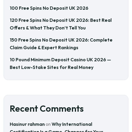
100 Free Spins No Deposit UK 2026
120 Free Spins No Deposit UK 2026: Best Real
Offers & What They Don’t Tell You
150 Free Spins No Deposit UK 2026: Complete
Claim Guide & Expert Rankings
10 Pound Minimum Deposit Casino UK 2026 —
Best Low-Stake Sites for Real Money
Recent Comments
Hasinur rahman
on
Why International
Certification Is a Game-Changer for Your