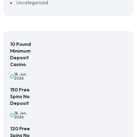
Uncategorized
10 Pound
Minimum
Deposit
Casino
18. Jun,
2026
150 Free
Spins No
Deposit
18. Jun,
2026
120 Free
Spins No