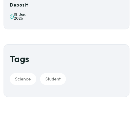
Deposit
18. Jun,
2026
Tags
Science
Student