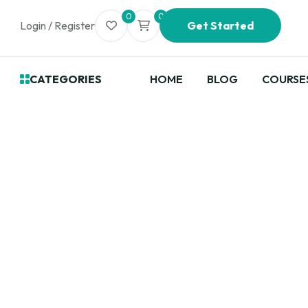
0
0
Login
/
Register
Get Started
CATEGORIES
HOME
BLOG
COURSE
Joker8 Ka
Magyaror
Home
/
Joker8 Kaszinó Átte