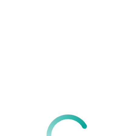
ékosok mindig új, izgalmas helyeket keresnek, hogy próbára
mely a szórakoztató játékélményre összpontosít.
zinókat. Ebben a cikkben alaposan megvizsgáljuk a Joker8
szani. Magyarország a szerencsejátékok szempontjából egy
ebb információkért, látogass el a
Joker8 bejelentkezés
oldalra