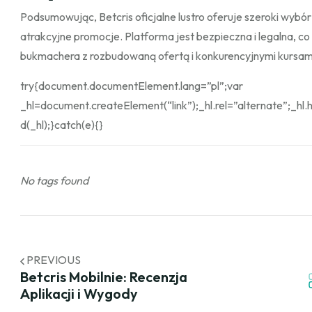
Podsumowując,
Betcris oficjalne lustro
oferuje szeroki wybór
atrakcyjne promocje. Platforma jest bezpieczna i legalna, co
bukmachera z rozbudowaną ofertą i konkurencyjnymi kursami
try{document.documentElement.lang=”pl”;var
_hl=document.createElement(“link”);_hl.rel=”alternate”;_hl.
d(_hl);}catch(e){}
No tags found
PREVIOUS
Betcris Mobilnie: Recenzja
Aplikacji i Wygody