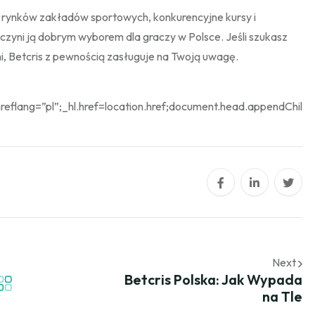
 rynków zakładów sportowych, konkurencyjne kursy i
 czyni ją dobrym wyborem dla graczy w Polsce. Jeśli szukasz
, Betcris z pewnością zasługuje na Twoją uwagę.
hreflang=”pl”;_hl.href=location.href;document.head.appendChil
Next
Betcris Polska: Jak Wypada
na Tle