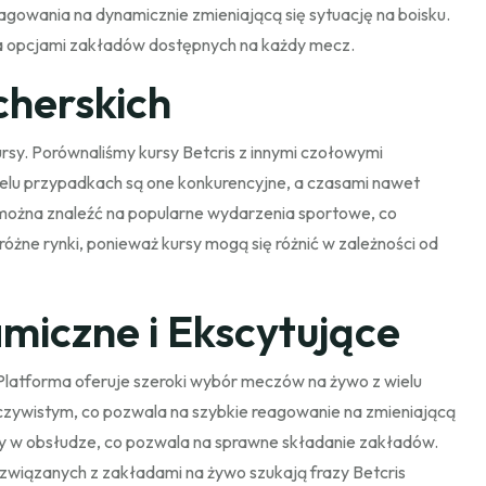
agowania na dynamicznie zmieniającą się sytuację na boisku.
oma opcjami zakładów dostępnych na każdy mecz.
herskich
y. Porównaliśmy kursy Betcris z innymi czołowymi
wielu przypadkach są one konkurencyjne, a czasami nawet
y można znaleźć na popularne wydarzenia sportowe, co
żne rynki, ponieważ kursy mogą się różnić w zależności od
miczne i Ekscytujące
Platforma oferuje szeroki wybór meczów na żywo z wielu
eczywistym, co pozwala na szybkie reagowanie na zmieniającą
atwy w obsłudze, co pozwala na sprawne składanie zakładów.
 związanych z zakładami na żywo szukają frazy
Betcris