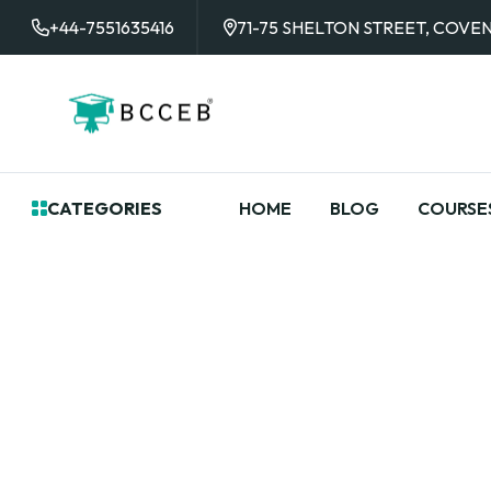
+44-7551635416
71-75 SHELTON STREET, COV
CATEGORIES
HOME
BLOG
COURSE