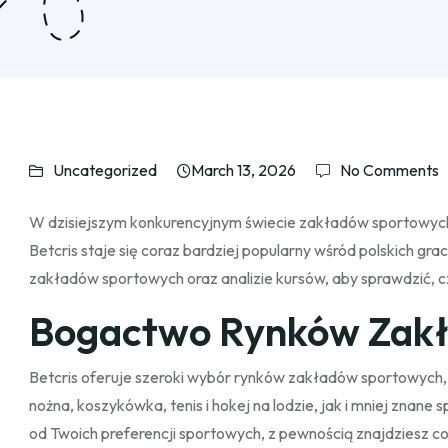
Uncategorized
March 13, 2026
No Comments
W dzisiejszym konkurencyjnym świecie zakładów sportowych
Betcris
staje się coraz bardziej popularny wśród polskich grac
zakładów sportowych oraz analizie kursów, aby sprawdzić, cz
Bogactwo Rynków Zak
Betcris oferuje szeroki wybór rynków zakładów sportowych, 
nożna, koszykówka, tenis i hokej na lodzie, jak i mniej znane s
od Twoich preferencji sportowych, z pewnością znajdziesz c