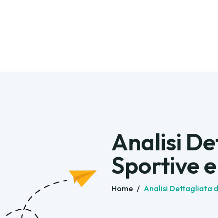
Analisi De
Sportive e
Home
/
Analisi Dettagliata d