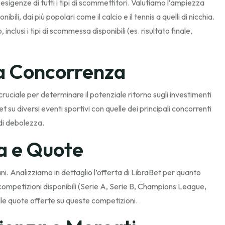
sigenze di tutti i tipi di scommettitori. Valutiamo l’ampiezza
bili, dai più popolari come il calcio e il tennis a quelli di nicchia.
clusi i tipi di scommessa disponibili (es. risultato finale,
la Concorrenza
ruciale per determinare il potenziale ritorno sugli investimenti
su diversi eventi sportivi con quelle dei principali concorrenti
 di debolezza.
ta e Quote
iani. Analizziamo in dettaglio l’offerta di LibraBet per quanto
e competizioni disponibili (Serie A, Serie B, Champions League,
lle quote offerte su queste competizioni.