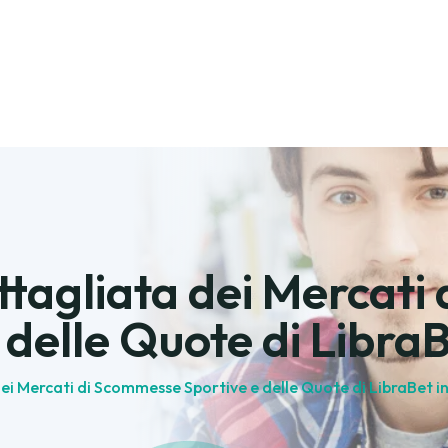
ttagliata dei Mercat
 delle Quote di LibraBe
ei Mercati di Scommesse Sportive e delle Quote di LibraBet in 