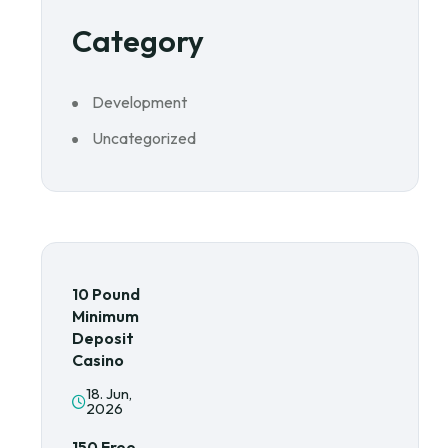
Category
Development
Uncategorized
10 Pound
Minimum
Deposit
Casino
18. Jun,
2026
150 Free