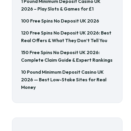
1 Pound Minimum Deposit Casino UK
2026 – Play Slots & Games for £1
100 Free Spins No Deposit UK 2026
120 Free Spins No Deposit UK 2026: Best
Real Offers & What They Don’t Tell You
150 Free Spins No Deposit UK 2026:
Complete Claim Guide & Expert Rankings
10 Pound Minimum Deposit Casino UK
2026 — Best Low-Stake Sites for Real
Money