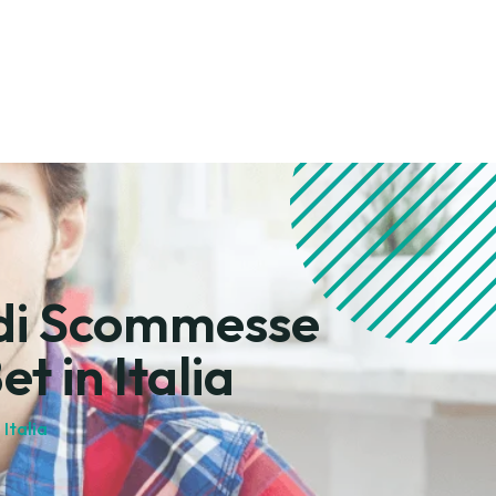
i di Scommesse
t in Italia
Italia