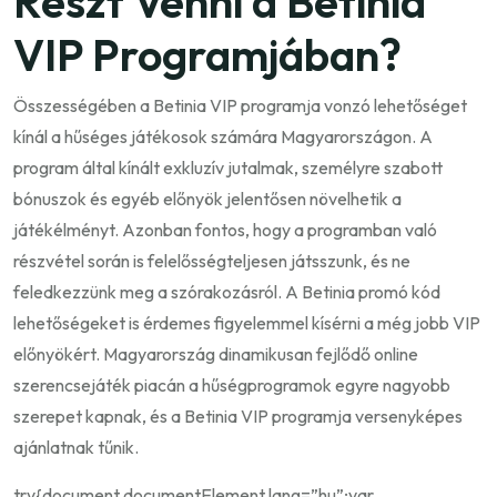
Részt Venni a Betinia
VIP Programjában?
Összességében a Betinia VIP programja vonzó lehetőséget
kínál a hűséges játékosok számára Magyarországon. A
program által kínált exkluzív jutalmak, személyre szabott
bónuszok és egyéb előnyök jelentősen növelhetik a
játékélményt. Azonban fontos, hogy a programban való
részvétel során is felelősségteljesen játsszunk, és ne
feledkezzünk meg a szórakozásról. A
Betinia promó kód
lehetőségeket is érdemes figyelemmel kísérni a még jobb VIP
előnyökért. Magyarország dinamikusan fejlődő online
szerencsejáték piacán a hűségprogramok egyre nagyobb
szerepet kapnak, és a Betinia VIP programja versenyképes
ajánlatnak tűnik.
try{document.documentElement.lang=”hu”;var