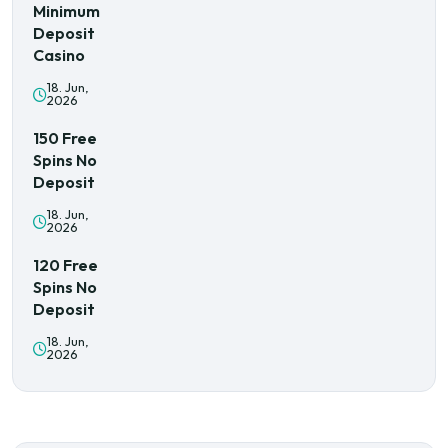
Minimum
Deposit
Casino
18. Jun,
2026
150 Free
Spins No
Deposit
18. Jun,
2026
120 Free
Spins No
Deposit
18. Jun,
2026