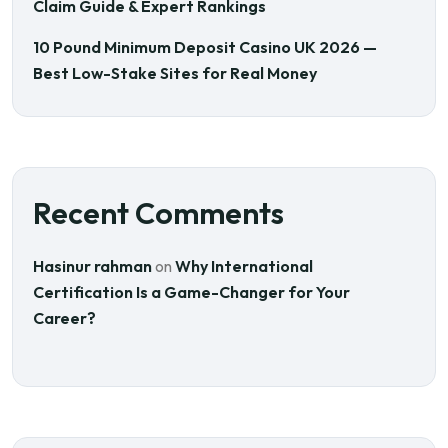
Claim Guide & Expert Rankings
10 Pound Minimum Deposit Casino UK 2026 —
Best Low-Stake Sites for Real Money
Recent Comments
Hasinur rahman
on
Why International
Certification Is a Game-Changer for Your
Career?