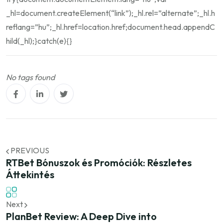
_hl=document.createElement(“link”);_hl.rel=”alternate”;_hl.h
reflang=”hu”;_hl.href=location.href;document.head.appendC
hild(_hl);}catch(e){}
No tags found
PREVIOUS
RTBet Bónuszok és Promóciók: Részletes
Áttekintés
Next
PlanBet Review: A Deep Dive into