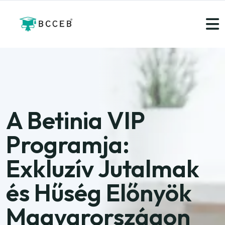
A Betinia VIP
Programja:
Exkluzív Jutalmak
és Hűség Előnyök
Magyarországon