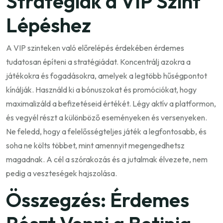
Stratégiák a VIP Szint
Lépéshez
A VIP szinteken való előrelépés érdekében érdemes
tudatosan építeni a stratégiádat. Koncentrálj azokra a
játékokra és fogadásokra, amelyek a legtöbb hűségpontot
kínálják. Használd ki a bónuszokat és promóciókat, hogy
maximalizáld a befizetéseid értékét. Légy aktív a platformon,
és vegyél részt a különböző eseményeken és versenyeken.
Ne feledd, hogy a felelősségteljes játék a legfontosabb, és
soha ne költs többet, mint amennyit megengedhetsz
magadnak. A cél a szórakozás és a jutalmak élvezete, nem
pedig a veszteségek hajszolása.
Összegzés: Érdemes