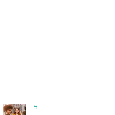
ISO 9001 Certified
Why To Get Certified
Contact
USEFUL LINKS
All Courses
Certified Quality Inspector® (CQI®)
Certified Construction Manager Of Quality® (CCMQ®)
Certified Total Quality Manager® (CTQM®)
RECENT POST
Importance of Arts Integrating
20 April, 2024